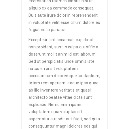
exercitation ullamco laboris nisi ut
aliquip ex ea commodo consequat.
Duis aute irure dolor in reprehenderit
in voluptate velit esse cillum dolore eu
fugiat nulla pariatur.
Excepteur sint occaecat. cupidatat
non proident, sunt in culpa qui officia
deserunt mollit anim id est laborum.
Sed ut perspiciatis unde omnis iste
natus error sit voluptatem
accusantium doloremque laudantium,
totam rem aperiam, eaque ipsa quae
ab illo inventore veritatis et quasi
architecto beatae vitae dicta sunt
explicabo. Nemo enim ipsam
voluptatem quia voluptas sit
aspernatur aut odit aut fugit, sed quia
consequuntur magni dolores eos qui