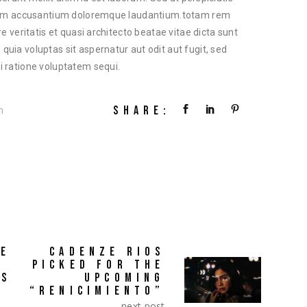
tatem accusantium doloremque laudantium.totam rem
e veritatis et quasi architecto beatae vitae dicta sunt
ia voluptas sit aspernatur aut odit aut fugit, sed
 ratione voluptatem sequi.
SHARE:
m
HE
CADENZE RIOS
PICKED FOR THE
AS
UPCOMING
“RENICIMIENTO”
next post