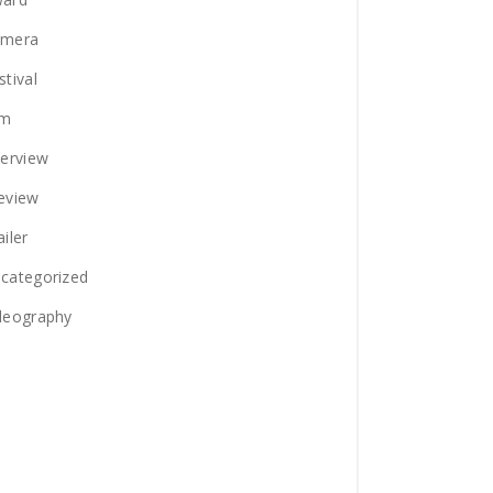
amera
stival
lm
terview
eview
ailer
categorized
deography