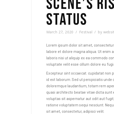
SCENE’S RI
STATUS
March 27, 2020
Festival
by
websi
Lorem ipsum dolor sit amet, consectetur 
labore et dolore magna aliqua. Ut enim 
laboris nisi ut aliquip ex ea commodo con
voluptate velit esse cillum dolore eu fugia
Excepteur sint occaecat. cupidatat non pr
id est laborum. Sed ut perspiciatis unde
doloremque laudantium, totam rem aperia
quasi architecto beatae vitae dicta sun
voluptas sit aspernatur aut odit aut fug
ratione voluptatem sequi nesciunt. Nequ
sit amet, consectetur, adipisci velit.