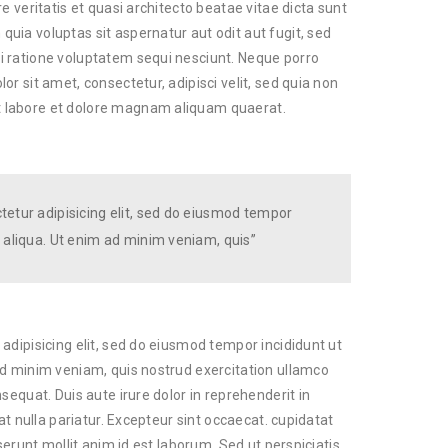
e veritatis et quasi architecto beatae vitae dicta sunt
ia voluptas sit aspernatur aut odit aut fugit, sed
 ratione voluptatem sequi nesciunt. Neque porro
r sit amet, consectetur, adipisci velit, sed quia non
 labore et dolore magnam aliquam quaerat.
tetur adipisicing elit, sed do eiusmod tempor
 aliqua. Ut enim ad minim veniam, quis”
adipisicing elit, sed do eiusmod tempor incididunt ut
ad minim veniam, quis nostrud exercitation ullamco
sequat. Duis aute irure dolor in reprehenderit in
at nulla pariatur. Excepteur sint occaecat. cupidatat
serunt mollit anim id est laborum. Sed ut perspiciatis