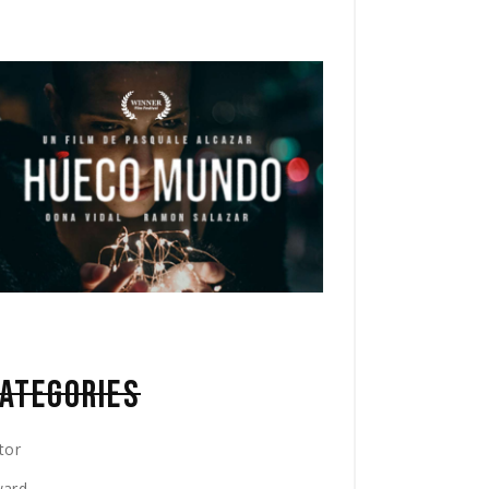
ATEGORIES
tor
ard