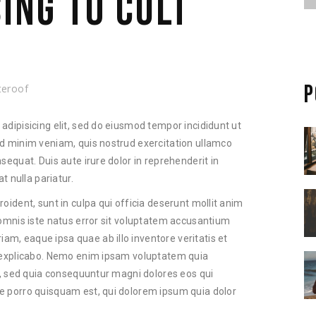
SING TO CULT
P
teroof
adipisicing elit, sed do eiusmod tempor incididunt ut
ad minim veniam, quis nostrud exercitation ullamco
sequat. Duis aute irure dolor in reprehenderit in
t nulla pariatur.
oident, sunt in culpa qui officia deserunt mollit anim
 omnis iste natus error sit voluptatem accusantium
m, eaque ipsa quae ab illo inventore veritatis et
t explicabo. Nemo enim ipsam voluptatem quia
it, sed quia consequuntur magni dolores eos qui
e porro quisquam est, qui dolorem ipsum quia dolor