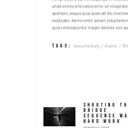
unde omnis iste natus error sit volup
aperiam, eaque ipsa quae ab illo inventor
explicabo. Nemo enim ipsam voluptatem qu
quia consequuntur magni dolores eos qui
TAGS:
documentary
drama
fil
SHOOTING T
BRIDGE
SEQUENCE W
HARD WORK
previous post