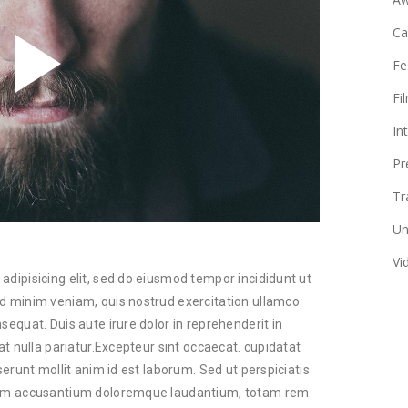
C
Fe
Fi
In
Pr
Tr
Un
Vi
adipisicing elit, sed do eiusmod tempor incididunt ut
ad minim veniam, quis nostrud exercitation ullamco
sequat. Duis aute irure dolor in reprehenderit in
iat nulla pariatur.Excepteur sint occaecat. cupidatat
serunt mollit anim id est laborum. Sed ut perspiciatis
atem accusantium doloremque laudantium, totam rem